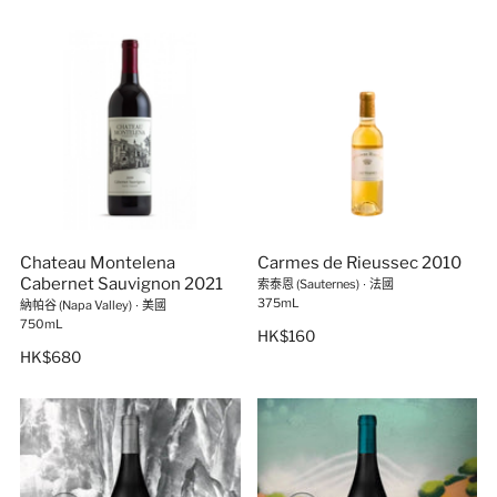
Chateau Montelena
Carmes de Rieussec 2010
Cabernet Sauvignon 2021
索泰恩 (Sauternes)
∙
法國
375mL
納帕谷 (Napa Valley)
∙
美國
750mL
HK$160
HK$680