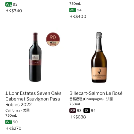
750mL
WE
93
WE
94
HK$340
HK$400
J. Lohr Estates Seven Oaks
Billecart-Salmon Le Rosé
Cabernet Sauvignon Pasa
香檳產區 (Champagne)
∙
法國
Robles 2022
750mL
RP
93
JS
94
California
∙
美國
750mL
HK$688
WE
90
HK$270