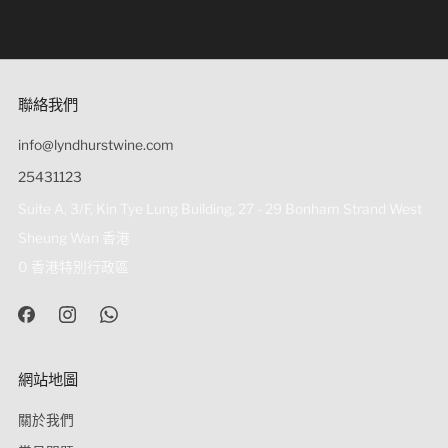
根據香港法例，營業過程中不得向未成年人（18歲以下）出
售或供應醉酒 根據香港法律，不得在經營過程中，向未成年
人（18歲以下人士）出售或供應令人醉酒的酒類。
聯絡我們
info@lyndhurstwine.com
25431123
Suite A, 3/F, Kin Tye Lung Building, 27 - 29 Bonham Strand West
Sheung Wan 香港
0 香港特別行政區
網站地圖
關於我們