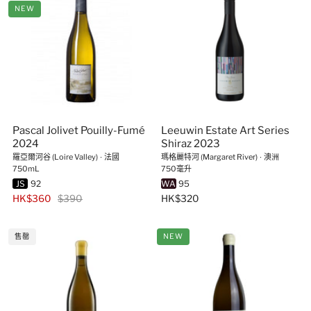
NEW
Pascal Jolivet Pouilly-Fumé
Leeuwin Estate Art Series
2024
Shiraz 2023
羅亞爾河谷 (Loire Valley)
∙
法國
瑪格麗特河 (Margaret River)
∙
澳洲
750mL
750毫升
JS
92
WA
95
HK$360
$390
HK$320
售罄
NEW