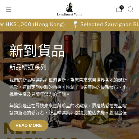
0
ver HK$1,000 (Hong Kong)
Selected Sauvignon Bl
新到貨品
新品精選系列
我們的新品精選系列每週更新，為您帶來來自世界各地的最新
酒款。這個定期更新的精選，匯聚了頂尖產區的最新發布、小
批量生產及具陳年潛力的佳釀。
無論您是正在尋找未來窖藏珍品的收藏家，還是熱愛搶先品嚐
話題新酒的愛好者，新品精選系列都讓您搶佔先機。趁限量佳
釀售罄前入手，率先探索備受追捧的名莊新作與新晉釀酒新
READ MORE
星。