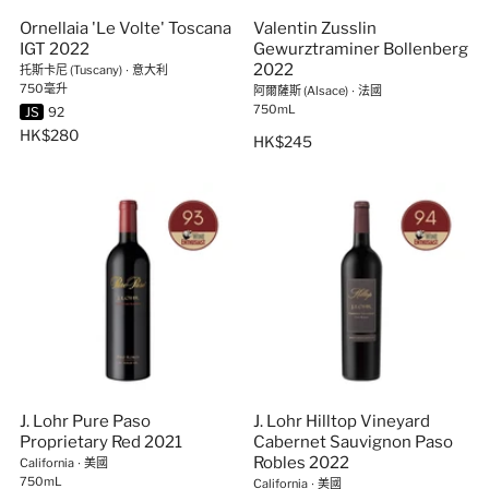
Ornellaia 'Le Volte' Toscana
Valentin Zusslin
IGT 2022
Gewurztraminer Bollenberg
2022
托斯卡尼 (Tuscany)
∙
意大利
750毫升
阿爾薩斯 (Alsace)
∙
法國
750mL
JS
92
HK$280
HK$245
J. Lohr Pure Paso
J. Lohr Hilltop Vineyard
Proprietary Red 2021
Cabernet Sauvignon Paso
Robles 2022
California
∙
美國
750mL
California
∙
美國