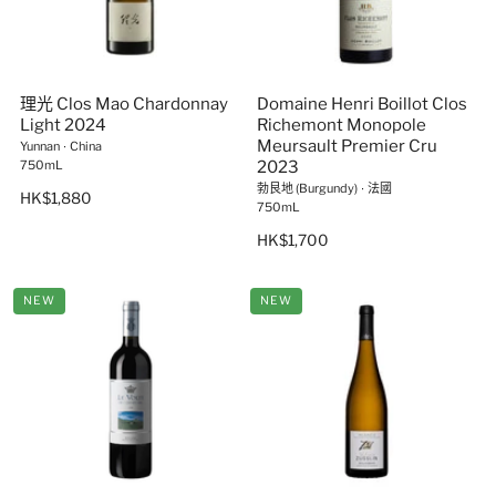
理光 Clos Mao Chardonnay
Domaine Henri Boillot Clos
Light 2024
Richemont Monopole
Meursault Premier Cru
Yunnan
∙
China
750mL
2023
勃艮地 (Burgundy)
∙
法國
HK$1,880
750mL
HK$1,700
NEW
NEW