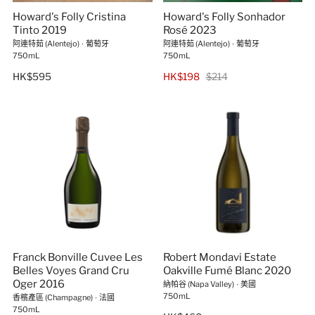
Howard's Folly Cristina
Howard's Folly Sonhador
Tinto 2019
Rosé 2023
阿連特茹 (Alentejo)
∙
葡萄牙
阿連特茹 (Alentejo)
∙
葡萄牙
750mL
750mL
HK$595
HK$198
$214
Franck Bonville Cuvee Les
Robert Mondavi Estate
Belles Voyes Grand Cru
Oakville Fumé Blanc 2020
Oger 2016
納帕谷 (Napa Valley)
∙
美國
750mL
香檳產區 (Champagne)
∙
法國
750mL