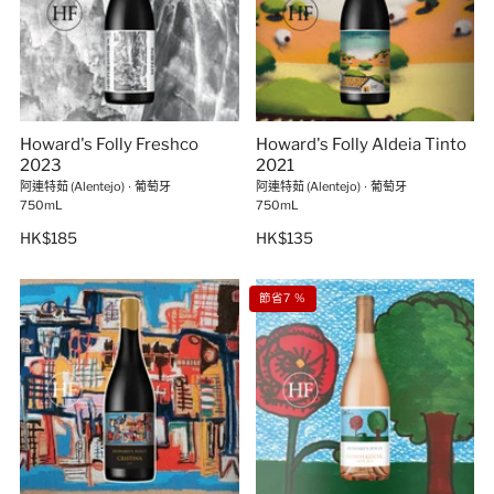
Howard's Folly Freshco
Howard's Folly Aldeia Tinto
2023
2021
阿連特茹 (Alentejo)
∙
葡萄牙
阿連特茹 (Alentejo)
∙
葡萄牙
750mL
750mL
HK$185
HK$135
節省7 %