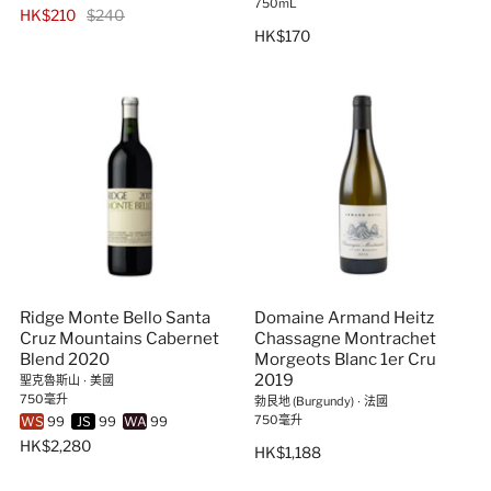
750mL
HK$210
$240
HK$170
Ridge Monte Bello Santa
Domaine Armand Heitz
Cruz Mountains Cabernet
Chassagne Montrachet
Blend 2020
Morgeots Blanc 1er Cru
2019
聖克魯斯山
∙
美國
750毫升
勃艮地 (Burgundy)
∙
法國
750毫升
WS
99
JS
99
WA
99
HK$2,280
HK$1,188