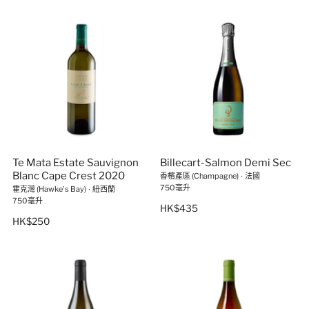
Te Mata Estate Sauvignon
Billecart-Salmon Demi Sec
Blanc Cape Crest 2020
香檳產區 (Champagne)
∙
法國
750毫升
霍克灣 (Hawke's Bay)
∙
紐西蘭
750毫升
HK$435
HK$250