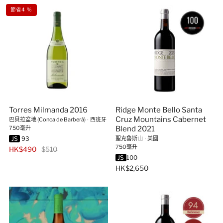
節省4 %
Torres Milmanda 2016
Ridge Monte Bello Santa
Cruz Mountains Cabernet
巴貝拉盆地 (Conca de Barberà)
∙
西班牙
750毫升
Blend 2021
JS
93
聖克魯斯山
∙
美國
750毫升
HK$490
$510
JS
100
HK$2,650