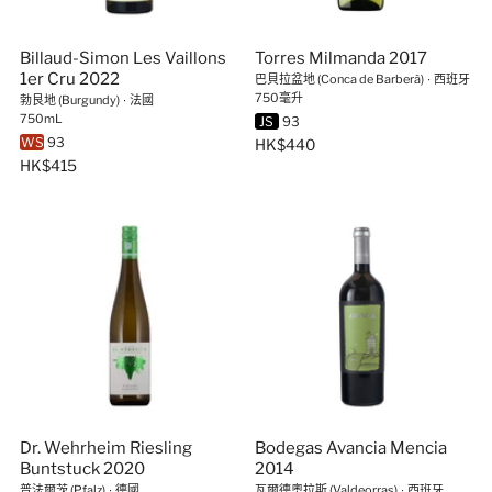
Billaud-Simon Les Vaillons
Torres Milmanda 2017
1er Cru 2022
巴貝拉盆地 (Conca de Barberà)
∙
西班牙
750毫升
勃艮地 (Burgundy)
∙
法國
750mL
JS
93
WS
93
HK$440
HK$415
Dr. Wehrheim Riesling
Bodegas Avancia Mencia
Buntstuck 2020
2014
普法爾茨 (Pfalz)
∙
德國
瓦爾德奧拉斯 (Valdeorras)
∙
西班牙