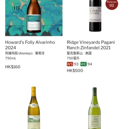
Howard's Folly Alvarinho
Ridge Vineyards Pagani
2024
Ranch Zinfandel 2021
阿連特茹 (Alentejo)
∙
葡萄牙
聖克魯斯山
∙
美國
750mL
750毫升
WS
93
WE
94
HK$160
HK$500