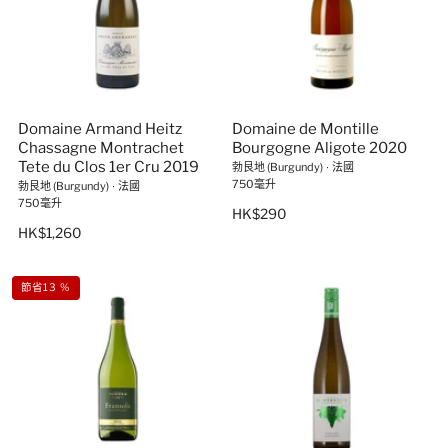
Domaine Armand Heitz
Domaine de Montille
Chassagne Montrachet
Bourgogne Aligote 2020
Tete du Clos 1er Cru 2019
勃艮地 (Burgundy)
∙
法國
750毫升
勃艮地 (Burgundy)
∙
法國
750毫升
HK$290
HK$1,260
節省13 %