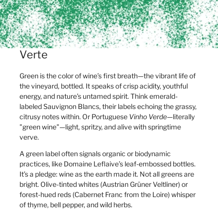
Verte
Green is the color of wine’s first breath—the vibrant life of
the vineyard, bottled. It speaks of crisp acidity, youthful
energy, and nature’s untamed spirit. Think emerald-
labeled Sauvignon Blancs, their labels echoing the grassy,
citrusy notes within. Or Portuguese
Vinho Verde
—literally
"green wine"—light, spritzy, and alive with springtime
verve.
A green label often signals organic or biodynamic
practices, like Domaine Leflaive’s leaf-embossed bottles.
It’s a pledge: wine as the earth made it. Not all greens are
bright. Olive-tinted whites (Austrian Grüner Veltliner) or
forest-hued reds (Cabernet Franc from the Loire) whisper
of thyme, bell pepper, and wild herbs.