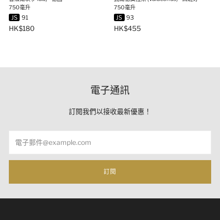
750毫升
750毫升
JS
91
JS
93
HK$180
HK$455
電子通訊
訂閱我們以接收最新優惠！
Email
訂閱
根據香港法例，營業過程中不得向未成年人（18歲以下）出
售或供應醉酒 根據香港法律，不得在經營過程中，向未成年