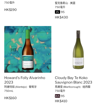
750毫升
聖克魯斯山
∙
美國
750毫升
HK$190
JS
95
HK$430
Howard's Folly Alvarinho
Cloudy Bay Te Koko
2023
Sauvignon Blanc 2023
阿連特茹 (Alentejo)
∙
葡萄牙
馬爾堡 (Marlborough)
∙
紐西蘭
750mL
750毫升
WA
95
HK$160
HK$410