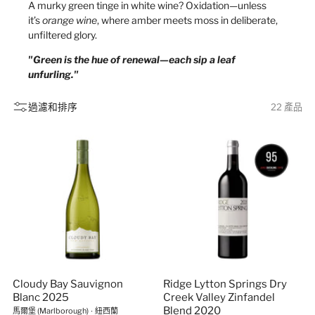
A murky green tinge in white wine? Oxidation—unless
it’s
orange wine
, where amber meets moss in deliberate,
unfiltered glory.
"Green is the hue of renewal—each sip a leaf
unfurling."
過濾和排序
22 產品
Cloudy Bay Sauvignon
Ridge Lytton Springs Dry
Blanc 2025
Creek Valley Zinfandel
Blend 2020
馬爾堡 (Marlborough)
∙
紐西蘭