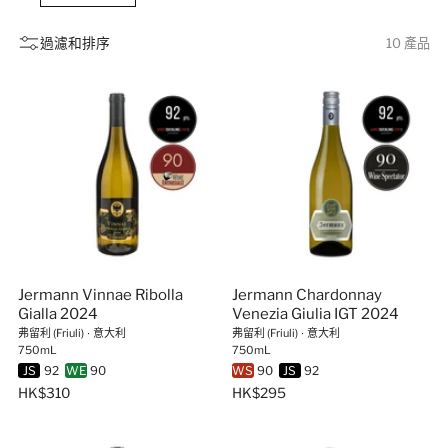
發光。
過濾和排序
10 產品
Jermann Vinnae Ribolla
Jermann Chardonnay
Gialla 2024
Venezia Giulia IGT 2024
弗留利 (Friuli)
∙
意大利
弗留利 (Friuli)
∙
意大利
750mL
750mL
JS
92
WE
90
WS
90
JS
92
HK$310
HK$295