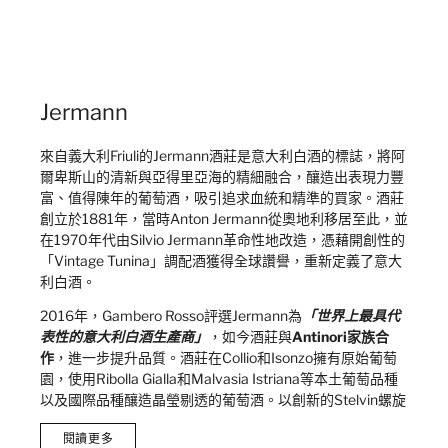
Jermann
來自義大利Friuli的Jermann酒莊是意大利白酒的標誌，將阿
爾卑斯山的清新與亞得里亞海的精細融合，釀造出表現力豐
富、值得陳年的葡萄酒，吸引追求血統和精準的買家。酒莊
創立於1881年，當時Anton Jermann從奧地利移居至此，並
在1970年代由Silvio Jermann革命性地改造，憑藉開創性的
「Vintage Tunina」調配酒獲得全球讚譽，重新定義了意大
利白酒。
2016年，Gambero Rosso評選Jermann為
「世界上最具代
表性的意大利白酒生產商」
，如今酒莊與
Antinori家族合
作
，進一步提升品質。酒莊在Collio和Isonzo擁有原始葡萄
園，使用Ribolla Gialla和Malvasia Istriana等本土葡萄品種
以及國際品種釀造晶瑩剔透的葡萄酒。以創新的Stelvin螺旋
蓋封瓶方式而聞名，完美保存香氣，Jermann釀造的多樣化
閱讀更多
葡萄酒在義大利及其他地區的高端酒單和收藏家酒窖中閃閃