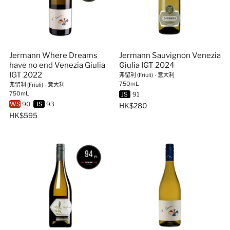
Jermann Where Dreams
Jermann Sauvignon Venezia
have no end Venezia Giulia
Giulia IGT 2024
IGT 2022
弗留利 (Friuli)
∙
意大利
750mL
弗留利 (Friuli)
∙
意大利
750mL
JS
91
WS
90
JS
93
HK$280
HK$595