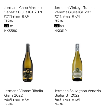
Jermann Capo Martino
Jermann Vintage Tunina
Venezia Giulia IGT 2020
Venezia Giulia IGT 2021
弗留利 (Friuli)
∙
意大利
弗留利 (Friuli)
∙
意大利
750mL
750mL
JS
94
JS
94
HK$580
HK$610
Jermann Vinnae Ribolla
Jermann Sauvignon Venezia
Gialla 2022
Giulia IGT 2022
弗留利 (Friuli)
∙
意大利
弗留利 (Friuli)
∙
意大利
750mL
750mL