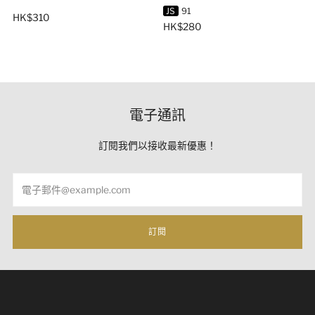
JS
91
HK$310
HK$280
電子通訊
訂閱我們以接收最新優惠！
Email
訂閱
根據香港法例，營業過程中不得向未成年人（18歲以下）出
售或供應醉酒 根據香港法律，不得在經營過程中，向未成年
人（18歲以下人士）出售或供應令人醉酒的酒類。