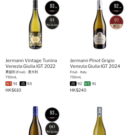
Jermann Vintage Tunina
Jermann Pinot Grigio
Venezia Giulia IGT 2022
Venezia Giulia IGT 2024
弗留利 (Friuli)
∙
意大利
Friuli
∙
Italy
750mL
750mL
WS
91
JS
93
JS
92
WE
91
HK$610
HK$240